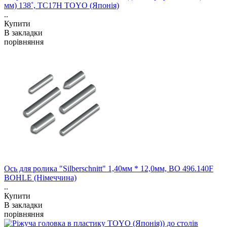
мм) 138˚, TC17H TOYO (Японія)
..
Купити
В закладки
порівняння
Ось для ролика "Silberschnitt" 1,40мм * 12,0мм, ВО 496.140F
BOHLE (Німеччина)
..
Купити
В закладки
порівняння