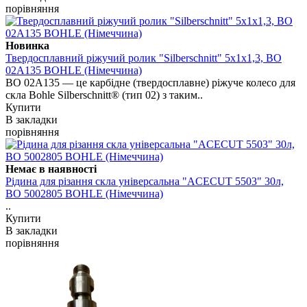
порівняння
Новинка
Твердосплавний ріжучий ролик "Silberschnitt" 5х1х1,3, BO
02A135 BOHLE (Німеччина)
BO 02A135 — це карбідне (твердосплавне) ріжуче колесо для
скла Bohle Silberschnitt® (тип 02) з таким..
Купити
В закладки
порівняння
Немає в наявності
Рідина для різання скла універсальна "ACECUT 5503" 30л,
ВО 5002805 BOHLE (Німеччина)
..
Купити
В закладки
порівняння