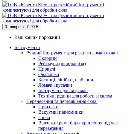
0 товар(ів) - 0.00 ₴
Ваш кошик порожній!
Інструменти
Ручний інструмент для різки та ломки скла
+
Склорізи
Рейсмуси (швидкорізи)
Циркулі
Овалорізи
Косинці, лінійки, шаблони
Ломачі і кусачки
Інструмент для вітражів
Технічні рідини для роботи зі склом
Перенесення та переміщення скла
+
Присоски
Вакуумні підйомники
Пінзи
Вантажні ремені для кріплення під час
перевезення
Автоматична різка скла
+