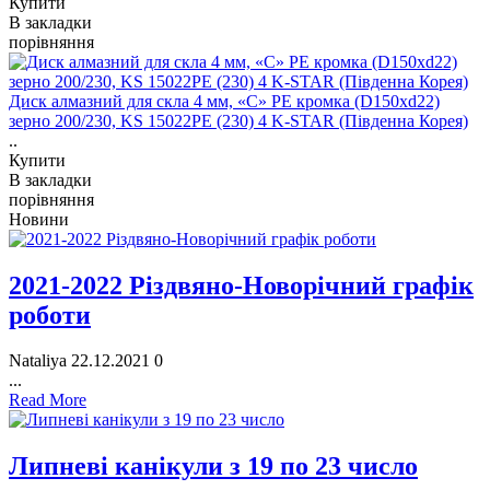
Купити
В закладки
порівняння
Диск алмазний для скла 4 мм, «С» РЕ кромка (D150хd22)
зерно 200/230, KS 15022PE (230) 4 K-STAR (Південна Корея)
..
Купити
В закладки
порівняння
Новини
2021-2022 Різдвяно-Новорічний графік
роботи
Nataliya
22.12.2021
0
...
Read More
Липневі канікули з 19 по 23 число