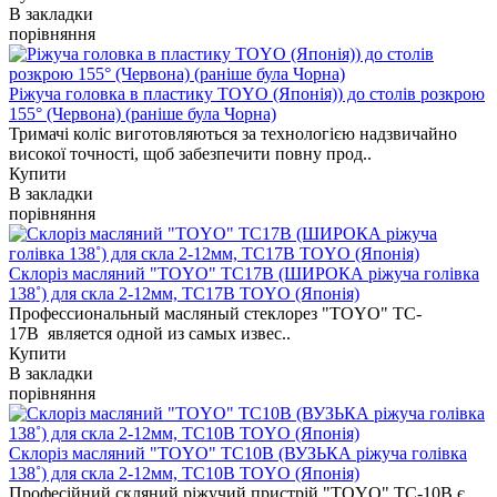
В закладки
порівняння
Ріжуча головка в пластику TOYO (Японія)) до столів розкрою
155° (Червона) (раніше була Чорна)
Тримачі коліс виготовляються за технологією надзвичайно
високої точності, щоб забезпечити повну прод..
Купити
В закладки
порівняння
Склоріз масляний "TOYO" TC17B (ШИРОКА ріжуча голівка
138˚) для скла 2-12мм, TC17B TOYO (Японія)
Профессиональный масляный стеклорез "TOYO" TC-
17B является одной из самых извес..
Купити
В закладки
порівняння
Склоріз масляний "TOYO" TC10B (ВУЗЬКА ріжуча голівка
138˚) для скла 2-12мм, TC10B TOYO (Японія)
Професійний скляний ріжучий пристрій "TOYO" TC-10B є