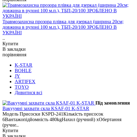
Травмозахисна прозора плівка для дзеркал (ширина 20см;
довжина в рулоні 100 м.п.), ТБП-20/100 ЗРОБЛЕНО В
УКРАЇНІ
..
Купити
В закладки
порівняння
K-STAR
BOHLE
JY
ARTIFEX
TOYO
Дивитися всі
Під замовлення
Вакуумні захвати скла KSAF-01 K-STAR
Модель Присоски KSPD-241Кількість присосок
6Вантажопідйомність 480kgНахил (ручний) xОбертання
(ручне..
Купити
В закладки