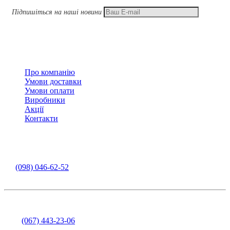
Підпишіться на наші новини
Підписатися
Інформація
Про компанію
Умови доставки
Умови оплати
Виробники
Акції
Контакти
Контакти
Інструмент - Замовлення у месенджерах
/
:
(098) 046-62-52
e-mail: 2017juventako@gmail.com
Скло - Олег Коломацький
тел.:
(067) 443-23-06