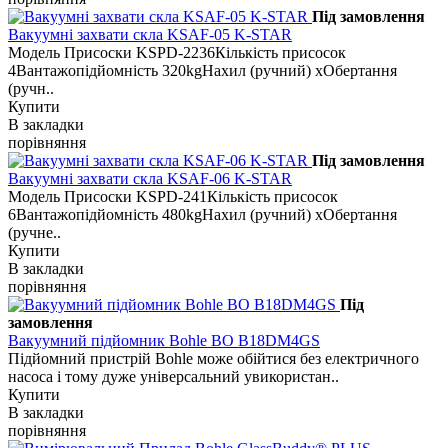
Під замовлення
Вакуумні захвати скла KSAF-05 K-STAR
Модель Присоски KSPD-2236Кількість присосок
4Вантажопідйомність 320kgНахил (ручний) xОбертання
(ручн..
Купити
В закладки
порівняння
Під замовлення
Вакуумні захвати скла KSAF-06 K-STAR
Модель Присоски KSPD-241Кількість присосок
6Вантажопідйомність 480kgНахил (ручний) xОбертання
(ручне..
Купити
В закладки
порівняння
Під
замовлення
Вакуумний підйомник Bohle BO B18DM4GS
Підйомний пристрій Bohle може обійтися без електричного
насоса і тому дуже універсальний увикористан..
Купити
В закладки
порівняння