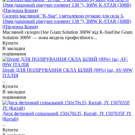
Склоріз масляний "K-Star" з металевою ручкою для скла 3-
10мм (широкий ріжучие елемент 138 °), 308W K-STAR (308B)
(Південна Корея)
Масляний склоріз One Gram Solution 308W від K-StarOne Gram
Solution 308W — нова модель професійного ..
Купити
В закладки
порівняння
Церій ДЛЯ ПОЛІРУВАННЯ СКЛА БІЛИЙ (99%) 1кг, AV-99W
ІТАЛІЯ
..
Купити
В закладки
порівняння
Диск фетровий спіральний 150х70х35, Китай, JY 1507035F JY
(Китай)
..
Купити