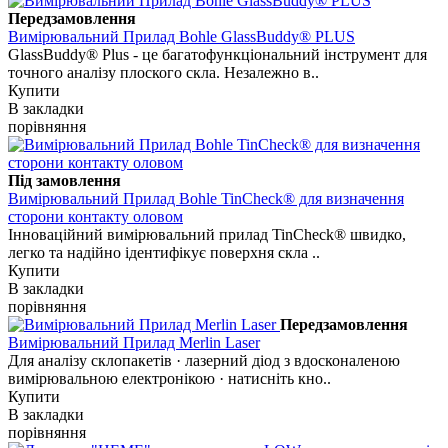
Передзамовлення
Вимірювальний Прилад Bohle GlassBuddy® PLUS
GlassBuddy® Plus - це багатофункціональний інструмент для
точного аналізу плоского скла. Незалежно в..
Купити
В закладки
порівняння
Під замовлення
Вимірювальний Прилад Bohle TinCheck® для визначення
сторони контакту оловом
Інноваційний вимірювальний прилад TinCheck® швидко,
легко та надійно ідентифікує поверхня скла ..
Купити
В закладки
порівняння
Передзамовлення
Вимірювальний Прилад Merlin Laser
Для аналізу склопакетів · лазерний діод з вдосконаленою
вимірювальною електронікою · натисніть кно..
Купити
В закладки
порівняння