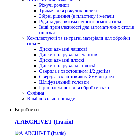
Ріжучі ролики
Тримачі для ріжучих роликів
Збірні рішення (в пластику і металі)
Рідина для автоматичного різання скла
Інші приналежності для автоматичних столів
порізки
Комплектуючі та витратні матеріали для обробки
скла
+
Диски алмазні чашкові
Диски полірувальні чашкові
Диски алмазні плоскі
Диски полірувальні плоскі
Свердла з хвостовиком 1/2 дюйма
Свердла з хвостовиком 8мм до дрелі
Шліфувальний головки
Приналежності для обробки скла
Скління
Вимірювальні прилади
+
Виробники
A.ARCHIVET (Італія)