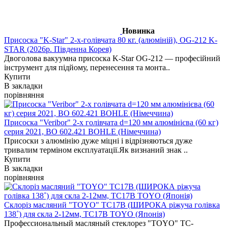
Новинка
Присоска "K-Star" 2-х-голівчата 80 кг. (алюміній), OG-212 K-
STAR (2026р. Південна Корея)
Двоголова вакуумна присоска K-Star OG-212 — професійний
інструмент для підйому, перенесення та монта..
Купити
В закладки
порівняння
Присоска "Veribor" 2-х голівчата d=120 мм алюмінієва (60 кг)
серия 2021, BO 602.421 BOHLE (Німеччина)
Присоски з алюмінію дуже міцні і відрізняються дуже
тривалим терміном експлуатації.Як визнаний знак ..
Купити
В закладки
порівняння
Склоріз масляний "TOYO" TC17B (ШИРОКА ріжуча голівка
138˚) для скла 2-12мм, TC17B TOYO (Японія)
Профессиональный масляный стеклорез "TOYO" TC-