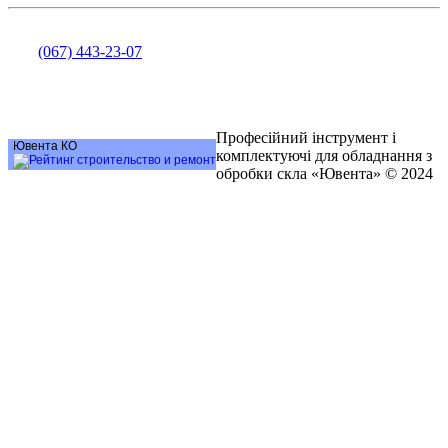
Бухгалтерія - Аліна Соколова
тел.
(067) 443-23-07
e-mail: juventabyh@gmail.com
Наші партнери
Професійний інструмент і
Ювента КО
комплектуючі для обладнання з
OKNA.ua
обробки скла «Ювента» © 2024