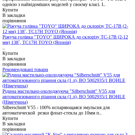
однією з найвідоміших моделей у своєму класі. І..
Купити
В закладки
порівняння
Ріжуча голівка "TOYO" ШИРОКА до склорізу TC-17B (2-12
мм) 138˚, TC17H TOYO (Японія)
..
Купити
В закладки
порівняння
Рекомендовані товари
Рідина мастильно-охолоджуюча "Silberschnitt" V55 для
автоматизованого різання скла (1 л), BO 5002935/1 BOHLE
(Німеччина)
Silberschnitt V55 - 100% испаряющаяся эмульсия для
автоматической резки флоат-стекла до 10мм п..
Купити
В закладки
порівняння