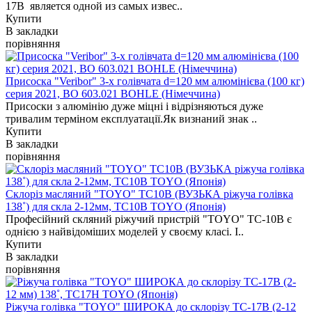
17B является одной из самых извес..
Купити
В закладки
порівняння
Присоска "Veribor" 3-х голівчата d=120 мм алюмінієва (100 кг)
серия 2021, BO 603.021 BOHLE (Німеччина)
Присоски з алюмінію дуже міцні і відрізняються дуже
тривалим терміном експлуатації.Як визнаний знак ..
Купити
В закладки
порівняння
Склоріз масляний "TOYO" TC10B (ВУЗЬКА ріжуча голівка
138˚) для скла 2-12мм, TC10B TOYO (Японія)
Професійний скляний ріжучий пристрій "TOYO" TC-10B є
однією з найвідоміших моделей у своєму класі. І..
Купити
В закладки
порівняння
Ріжуча голівка "TOYO" ШИРОКА до склорізу TC-17B (2-12