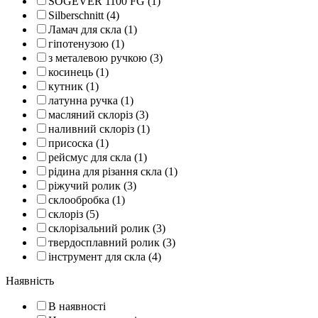
SOGEVER 1100 FG (1)
Silberschnitt (4)
Ламач для скла (1)
гіпотенузою (1)
з металевою ручкою (3)
косинець (1)
кутник (1)
латунна ручка (1)
масляний склоріз (3)
наливний склоріз (1)
присоска (1)
рейсмус для скла (1)
рідина для різання скла (1)
ріжучий ролик (3)
склообробка (1)
склоріз (5)
склорізальний ролик (3)
твердосплавний ролик (3)
інструмент для скла (4)
Наявність
В наявності