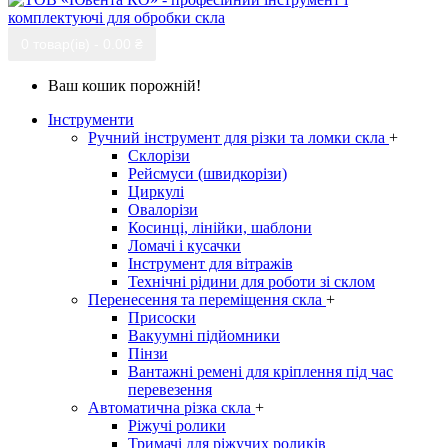
0 товар(ів) - 0.00 ₴
Ваш кошик порожній!
Інструменти
Ручний інструмент для різки та ломки скла
+
Склорізи
Рейсмуси (швидкорізи)
Циркулі
Овалорізи
Косинці, лінійки, шаблони
Ломачі і кусачки
Інструмент для вітражів
Технічні рідини для роботи зі склом
Перенесення та переміщення скла
+
Присоски
Вакуумні підйомники
Пінзи
Вантажні ремені для кріплення під час
перевезення
Автоматична різка скла
+
Ріжучі ролики
Тримачі для ріжучих роликів