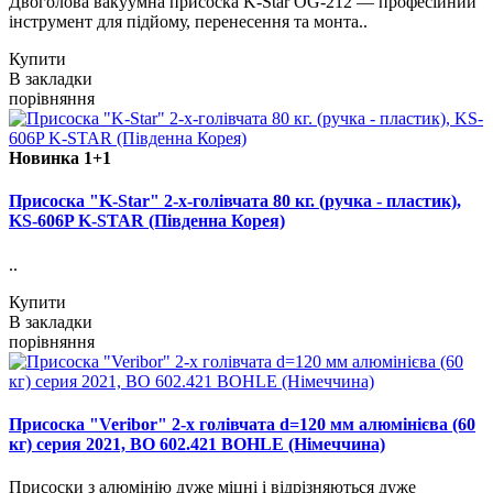
Двоголова вакуумна присоска K-Star OG-212 — професійний
інструмент для підйому, перенесення та монта..
Купити
В закладки
порівняння
Новинка
1+1
Присоска "K-Star" 2-х-голівчата 80 кг. (ручка - пластик),
KS-606P K-STAR (Південна Корея)
..
Купити
В закладки
порівняння
Присоска "Veribor" 2-х голівчата d=120 мм алюмінієва (60
кг) серия 2021, BO 602.421 BOHLE (Німеччина)
Присоски з алюмінію дуже міцні і відрізняються дуже