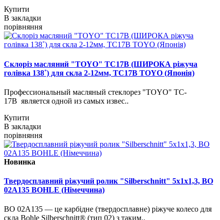
Купити
В закладки
порівняння
Склоріз масляний "TOYO" TC17B (ШИРОКА ріжуча
голівка 138˚) для скла 2-12мм, TC17B TOYO (Японія)
Профессиональный масляный стеклорез "TOYO" TC-
17B является одной из самых извес..
Купити
В закладки
порівняння
Новинка
Твердосплавний ріжучий ролик "Silberschnitt" 5х1х1,3, BO
02A135 BOHLE (Німеччина)
BO 02A135 — це карбідне (твердосплавне) ріжуче колесо для
скла Bohle Silberschnitt® (тип 02) з таким..