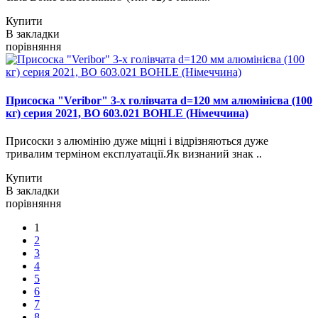
Купити
В закладки
порівняння
Присоска "Veribor" 3-х голівчата d=120 мм алюмінієва (100
кг) серия 2021, BO 603.021 BOHLE (Німеччина)
Присоски з алюмінію дуже міцні і відрізняються дуже
тривалим терміном експлуатації.Як визнаний знак ..
Купити
В закладки
порівняння
1
2
3
4
5
6
7
8