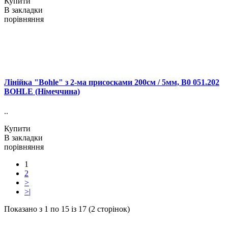
Купити
В закладки
порівняння
Лінійка "Bohle" з 2-ма присосками 200см / 5мм, B0 051.202
BOHLE (Німеччина)
..
Купити
В закладки
порівняння
1
2
>
>|
Показано з 1 по 15 із 17 (2 сторінок)