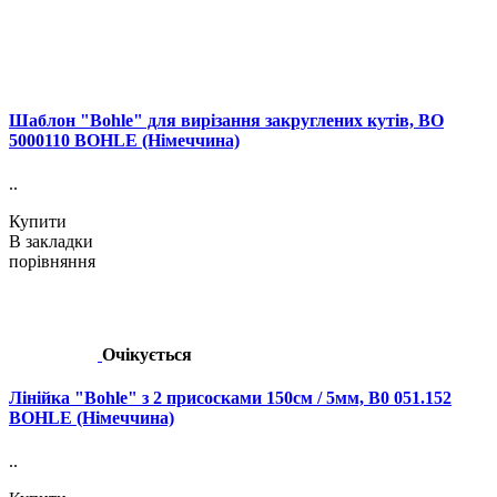
Шаблон "Bohle" для вирізання закруглених кутів, BO
5000110 BOHLE (Німеччина)
..
Купити
В закладки
порівняння
Очікується
Лінійка "Bohle" з 2 присосками 150см / 5мм, B0 051.152
BOHLE (Німеччина)
..