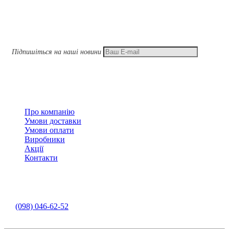
Підписатися
Підпишіться на наші новини
Підписатися
Інформація
Про компанію
Умови доставки
Умови оплати
Виробники
Акції
Контакти
Контакти
Інструмент - Замовлення у месенджерах
/
:
(098) 046-62-52
e-mail: 2017juventako@gmail.com