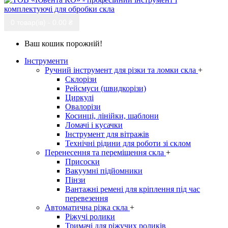
0 товар(ів) - 0.00 ₴
Ваш кошик порожній!
Інструменти
Ручний інструмент для різки та ломки скла
+
Склорізи
Рейсмуси (швидкорізи)
Циркулі
Овалорізи
Косинці, лінійки, шаблони
Ломачі і кусачки
Інструмент для вітражів
Технічні рідини для роботи зі склом
Перенесення та переміщення скла
+
Присоски
Вакуумні підйомники
Пінзи
Вантажні ремені для кріплення під час
перевезення
Автоматична різка скла
+
Ріжучі ролики
Тримачі для ріжучих роликів