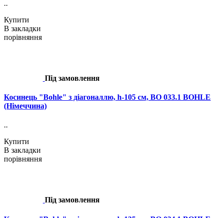
..
Купити
В закладки
порівняння
Під замовлення
Косинець "Bohle" з діагоналлю, h-105 см, BO 033.1 BOHLE
(Німеччина)
..
Купити
В закладки
порівняння
Під замовлення