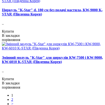
Циркуль "K-Star" d. 180 см без подачі мастила, KW-9000 K-
STAR (Південна Корея)
..
Купити
В закладки
порівняння
Змінний модуль "K-Star" для циркулів КW-7500 і КW-9000,
КW-6010 K-STAR (Південна Корея)
..
Купити
В закладки
порівняння
1
2
>