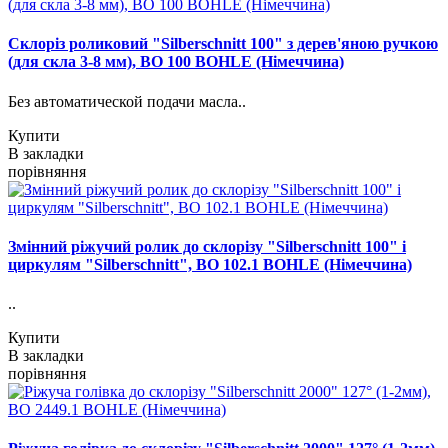
Склоріз роликовий "Silberschnitt 100" з дерев'яною ручкою
(для скла 3-8 мм), BO 100 BOHLE (Німеччина)
Без автоматической подачи масла..
Купити
В закладки
порівняння
Змінний ріжучий ролик до склорізу "Silberschnitt 100" і
циркулям "Silberschnitt", BO 102.1 BOHLE (Німеччина)
..
Купити
В закладки
порівняння