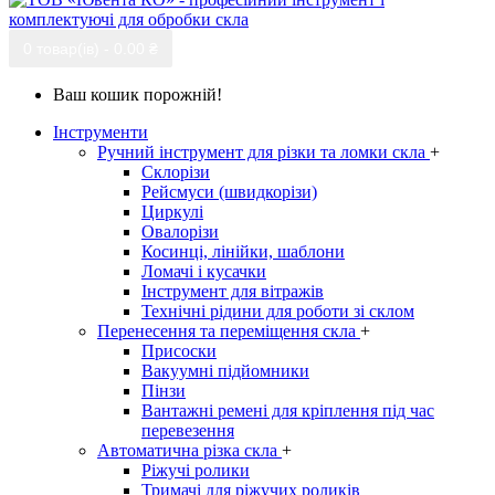
0 товар(ів) - 0.00 ₴
Ваш кошик порожній!
Інструменти
Ручний інструмент для різки та ломки скла
+
Склорізи
Рейсмуси (швидкорізи)
Циркулі
Овалорізи
Косинці, лінійки, шаблони
Ломачі і кусачки
Інструмент для вітражів
Технічні рідини для роботи зі склом
Перенесення та переміщення скла
+
Присоски
Вакуумні підйомники
Пінзи
Вантажні ремені для кріплення під час
перевезення
Автоматична різка скла
+
Ріжучі ролики
Тримачі для ріжучих роликів