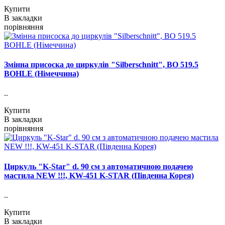
Купити
В закладки
порівняння
Змінна присоска до циркулів "Silberschnitt", ВО 519.5
BOHLE (Німеччина)
..
Купити
В закладки
порівняння
Циркуль "K-Star" d. 90 см з автоматичною подачею
мастила NEW !!!, KW-451 K-STAR (Південна Корея)
..
Купити
В закладки